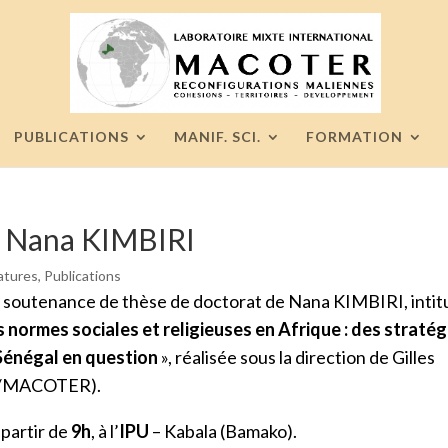
PUBLICATIONS
MANIF. SCI.
FORMATION
e Nana KIMBIRI
atures
,
Publications
la soutenance de thèse de doctorat de Nana KIMBIRI, intit
normes sociales et religieuses en Afrique : des stratég
 Sénégal en question
», réalisée sous la direction de Gilles
F/MACOTER).
 partir de
9h
, à l’
IPU
– Kabala (Bamako).