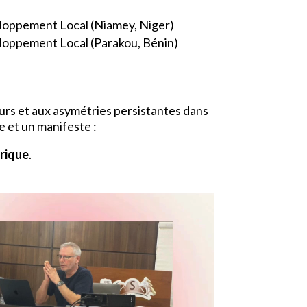
eloppement Local (Niamey, Niger)
eloppement Local (Parakou, Bénin)
eurs et aux asymétries persistantes dans
e et un manifeste :
frique
.