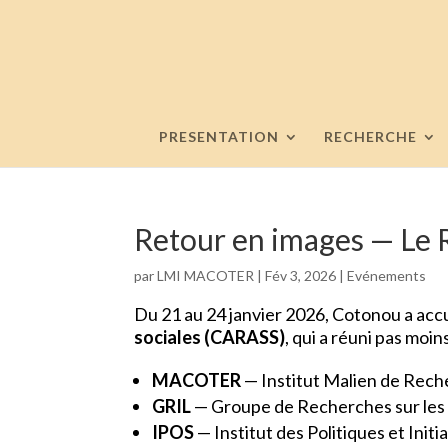
PRESENTATION
RECHERCHE
Retour en images — Le 
par
LMI MACOTER
|
Fév 3, 2026
|
Evénements
Du 21 au 24 janvier 2026, Cotonou a accu
sociales (CARASS)
, qui a réuni pas moi
MACOTER
—
Institut Malien de Rec
GRIL
— Groupe de Recherches sur les 
IPOS
— Institut des Politiques et Ini