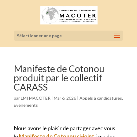
Sélectionner une page
Manifeste de Cotonou
produit par le collectif
CARASS
par
LMI MACOTER
|
Mar 6, 2026
|
Appels à candidatures
,
Evénements
Nous avons le plaisir de partager avec vous
le
Manifeste de Cotonou
ci-joint
, issu des