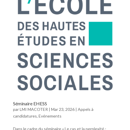
Séminaire EHESS
par
LMI MACOTER
|
Mar 23, 2026
|
Appels à
candidatures
,
Evénements
Dans le cadre du séminaire « Le cas et la perplexité :