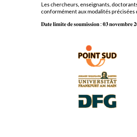
Les chercheurs, enseignants, doctorants
conformément aux modalités précisées 
𝐃𝐚𝐭𝐞 𝐥𝐢𝐦𝐢𝐭𝐞 𝐝𝐞 𝐬𝐨𝐮𝐦𝐢𝐬𝐬𝐢𝐨𝐧 : 𝟎𝟑 𝐧𝐨𝐯𝐞𝐦𝐛𝐫𝐞 𝟐