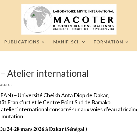
PUBLICATIONS
MANIF. SCI.
FORMATION
 Atelier international
datures
(IFAN) – Université Cheikh Anta Diop de Dakar,
tät Frankfurt et le Centre Point Sud de Bamako,
n atelier international consacré sur aux voies d’eau africain
 mutation.
𝐚𝐫𝐬 𝟐𝟎𝟐𝟔 𝐚̀ 𝐃𝐚𝐤𝐚𝐫 (𝐒𝐞́𝐧𝐞́𝐠𝐚𝐥 )